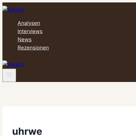
Zum
Inhalt
springen
Analysen
Interviews
News
Rezensionen
uhrwe