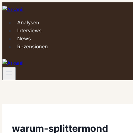
Zum
Inhalt
springen
Analysen
Interviews
News
Rezensionen
warum-splittermond