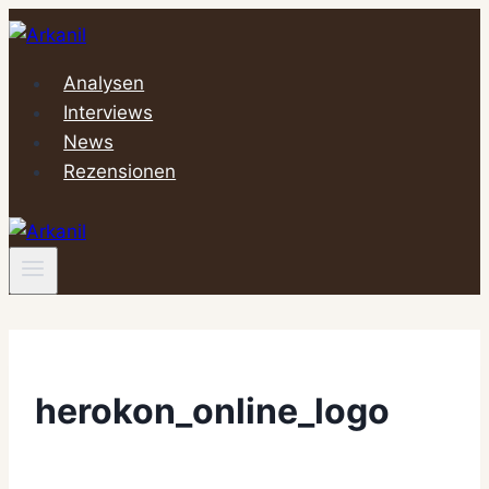
Zum
Inhalt
springen
Analysen
Interviews
News
Rezensionen
herokon_online_logo