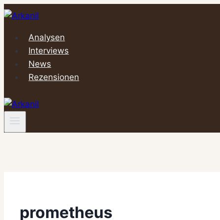
Zum
Inhalt
springen
Analysen
Interviews
News
Rezensionen
prometheus