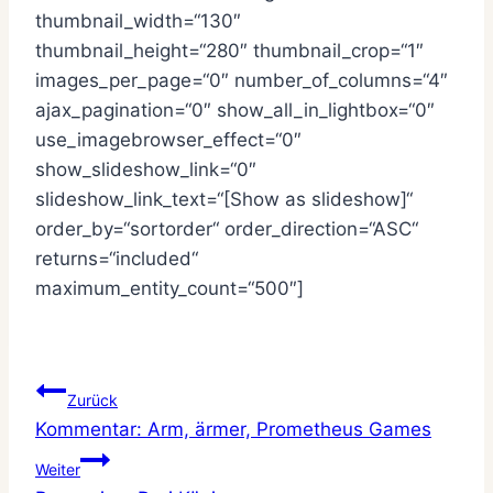
thumbnail_width=“130″
thumbnail_height=“280″ thumbnail_crop=“1″
images_per_page=“0″ number_of_columns=“4″
ajax_pagination=“0″ show_all_in_lightbox=“0″
use_imagebrowser_effect=“0″
show_slideshow_link=“0″
slideshow_link_text=“[Show as slideshow]“
order_by=“sortorder“ order_direction=“ASC“
returns=“included“
maximum_entity_count=“500″]
Beitragsnavigation
Zurück
Kommentar: Arm, ärmer, Prometheus Games
Weiter