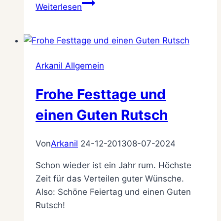
Lektüre
Weiterlesen
für
den
Urlaub
Arkanil Allgemein
Frohe Festtage und
einen Guten Rutsch
Von
Arkanil
24-12-2013
08-07-2024
Schon wieder ist ein Jahr rum. Höchste
Zeit für das Verteilen guter Wünsche.
Also: Schöne Feiertag und einen Guten
Rutsch!