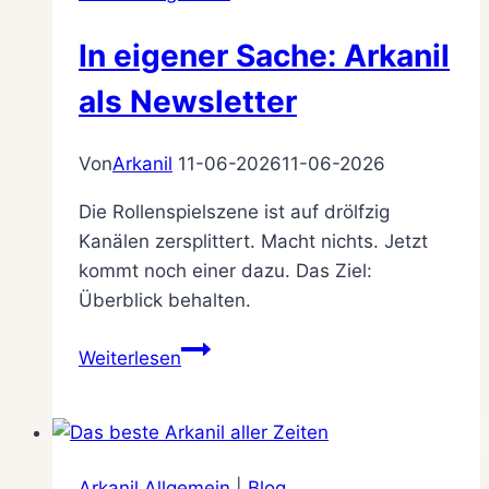
In eigener Sache: Arkanil
als Newsletter
Von
Arkanil
11-06-2026
11-06-2026
Die Rollenspielszene ist auf drölfzig
Kanälen zersplittert. Macht nichts. Jetzt
kommt noch einer dazu. Das Ziel:
Überblick behalten.
In
Weiterlesen
eigener
Sache:
Arkanil
als
Arkanil Allgemein
|
Blog