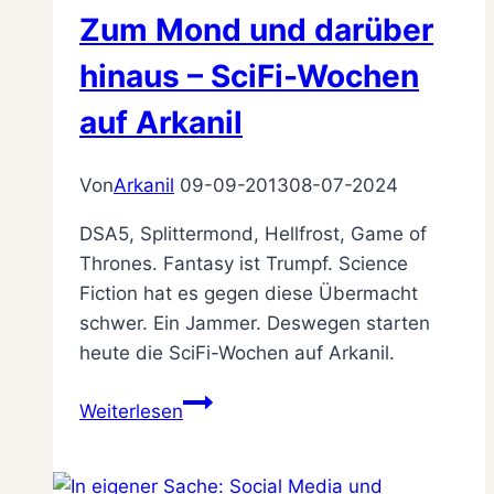
Zum Mond und darüber
hinaus – SciFi-Wochen
auf Arkanil
Von
Arkanil
09-09-2013
08-07-2024
DSA5, Splittermond, Hellfrost, Game of
Thrones. Fantasy ist Trumpf. Science
Fiction hat es gegen diese Übermacht
schwer. Ein Jammer. Deswegen starten
heute die SciFi-Wochen auf Arkanil.
Zum
Weiterlesen
Mond
und
darüber