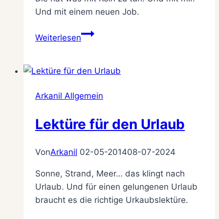
Und mit einem neuen Job.
In
Weiterlesen
eigener
Sache:
Warum
es
Arkanil Allgemein
hier
ruhiger
Lektüre für den Urlaub
geworden
ist
Von
Arkanil
02-05-2014
08-07-2024
Sonne, Strand, Meer… das klingt nach
Urlaub. Und für einen gelungenen Urlaub
braucht es die richtige Urkaubslektüre.