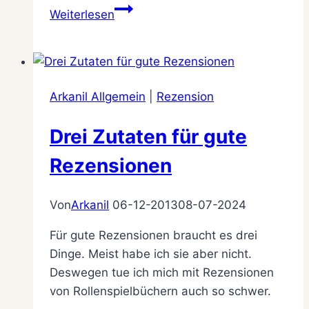
Frohe
Weiterlesen
Festtage
und
einen
Guten
Arkanil Allgemein
|
Rezension
Rutsch
Drei Zutaten für gute
Rezensionen
Von
Arkanil
06-12-2013
08-07-2024
Für gute Rezensionen braucht es drei
Dinge. Meist habe ich sie aber nicht.
Deswegen tue ich mich mit Rezensionen
von Rollenspielbüchern auch so schwer.