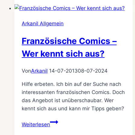
Sache:
Social
Media
Arkanil Allgemein
und
Datenschutz
Französische Comics –
Wer kennt sich aus?
Von
Arkanil
14-07-2013
08-07-2024
Hilfe erbeten. Ich bin auf der Suche nach
interessanten französischen Comics. Doch
das Angebot ist unüberschaubar. Wer
kennt sich aus und kann mir Tipps geben?
Französische
Weiterlesen
Comics