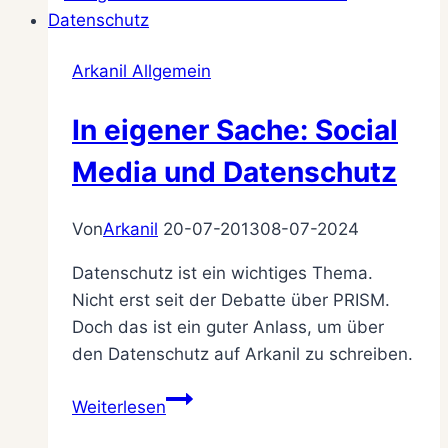
hinaus
–
Arkanil Allgemein
SciFi-
Wochen
In eigener Sache: Social
auf
Arkanil
Media und Datenschutz
Von
Arkanil
20-07-2013
08-07-2024
Datenschutz ist ein wichtiges Thema.
Nicht erst seit der Debatte über PRISM.
Doch das ist ein guter Anlass, um über
den Datenschutz auf Arkanil zu schreiben.
In
Weiterlesen
eigener