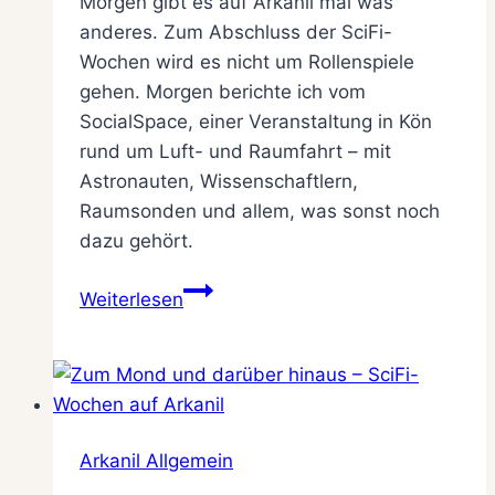
Morgen gibt es auf Arkanil mal was
anderes. Zum Abschluss der SciFi-
Wochen wird es nicht um Rollenspiele
gehen. Morgen berichte ich vom
SocialSpace, einer Veranstaltung in Kön
rund um Luft- und Raumfahrt – mit
Astronauten, Wissenschaftlern,
Raumsonden und allem, was sonst noch
dazu gehört.
Ankündigung:
Weiterlesen
LiveBlog
zum
SocialSpace
am
22.9.
Arkanil Allgemein