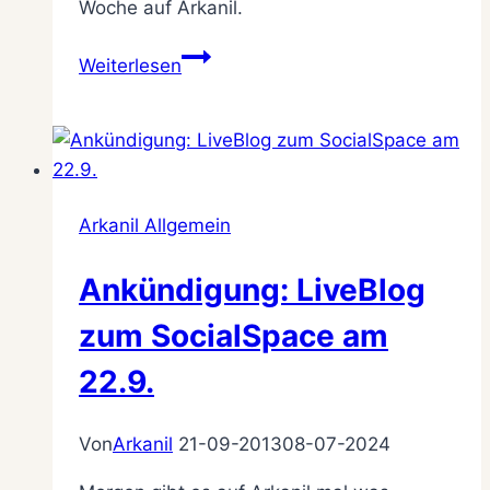
Woche auf Arkanil.
Liveblog
Weiterlesen
zum
SocialSpace
in
Köln
Arkanil Allgemein
Ankündigung: LiveBlog
zum SocialSpace am
22.9.
Von
Arkanil
21-09-2013
08-07-2024