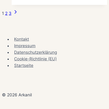
–
Wer
Nächste
Seitennavigation
1
2
3
kennt
Seite
sich
aus?
Kontakt
Impressum
Datenschutzerklärung
Cookie-Richtlinie (EU)
Startseite
© 2026 Arkanil