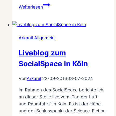
Drei
Weiterlesen
Zutaten
für
gute
Rezensionen
Arkanil Allgemein
Liveblog zum
SocialSpace in Köln
Von
Arkanil
22-09-2013
08-07-2024
Im Rahmen des SocialSpace berichte ich
an dieser Stelle live vom „Tag der Luft-
und Raumfahrt“ in Köln. Es ist der Höhe-
und der Schlusspunkt der Science-Fiction-