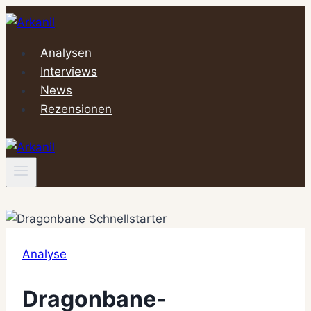
Zum
Inhalt
springen
Analysen
Interviews
News
Rezensionen
Analyse
Dragonbane-