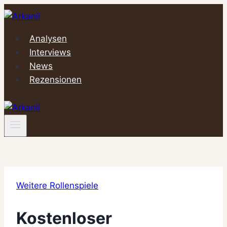
Zum
Inhalt
springen
Analysen
Interviews
News
Rezensionen
Weitere Rollenspiele
Kostenloser