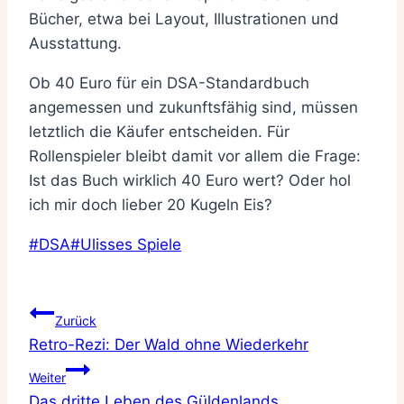
Bücher, etwa bei Layout, Illustrationen und
Ausstattung.
Ob 40 Euro für ein DSA-Standardbuch
angemessen und zukunftsfähig sind, müssen
letztlich die Käufer entscheiden. Für
Rollenspieler bleibt damit vor allem die Frage:
Ist das Buch wirklich 40 Euro wert? Oder hol
ich mir doch lieber 20 Kugeln Eis?
Schlagworte:
#
DSA
#
Ulisses Spiele
Beitragsnavigation
Zurück
Retro-Rezi: Der Wald ohne Wiederkehr
Weiter
Das dritte Leben des Güldenlands