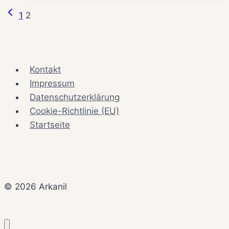
die
Vorherige
Seitennavigation
1
2
nächsten
Seite
Verzögerungen
Kontakt
Impressum
Datenschutzerklärung
Cookie-Richtlinie (EU)
Startseite
© 2026 Arkanil