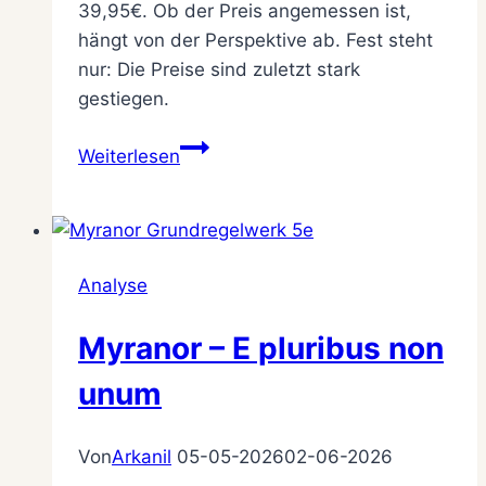
39,95€. Ob der Preis angemessen ist,
hängt von der Perspektive ab. Fest steht
nur: Die Preise sind zuletzt stark
gestiegen.
Nur
Weiterlesen
teurer?
Oder
zu
teuer?
Analyse
Die
Entwicklung
Myranor – E pluribus non
der
DSA-
unum
Preise
Von
Arkanil
05-05-2026
02-06-2026