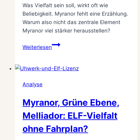
Was Vielfalt sein soll, wirkt oft wie
Beliebigkeit. Myranor fehlt eine Erzählung.
Warum also nicht das zentrale Element
Myranor viel stärker herausstellen?
Myranor
Weiterlesen
–
E
pluribus
non
Analyse
unum
Myranor, Grüne Ebene,
Melliador: ELF-Vielfalt
ohne Fahrplan?