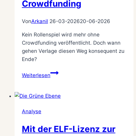
Crowdfunding
Von
Arkanil
26-03-2026
20-06-2026
Kein Rollenspiel wird mehr ohne
Crowdfunding veröffentlicht. Doch wann
gehen Verlage diesen Weg konsequent zu
Ende?
Der
Weiterlesen
moderne
Rollenspieler
und
das
Analyse
Crowdfunding
Mit der ELF-Lizenz zur