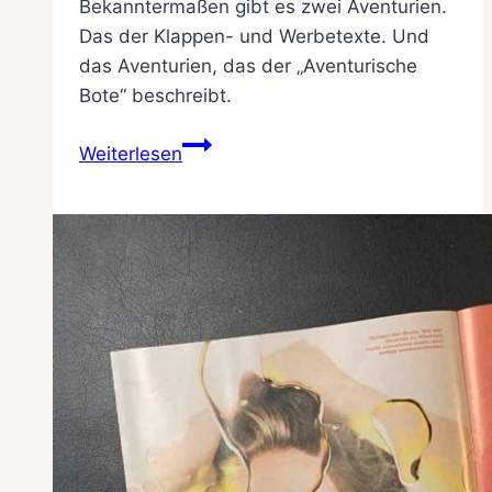
Bekanntermaßen gibt es zwei Aventurien.
Das der Klappen- und Werbetexte. Und
das Aventurien, das der „Aventurische
Bote“ beschreibt.
Als
Weiterlesen
der
Aventurische
Bote
unverständlich
wurde