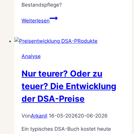
Bestandspflege?
Das
Weiterlesen
dritte
Leben
des
Güldenlands
Analyse
Nur teurer? Oder zu
teuer? Die Entwicklung
der DSA-Preise
Von
Arkanil
16-05-2026
20-06-2026
Ein typisches DSA-Buch kostet heute