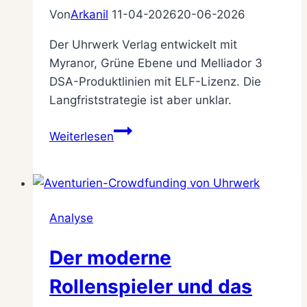
Von
Arkanil
11-04-2026
20-06-2026
Der Uhrwerk Verlag entwickelt mit
Myranor, Grüne Ebene und Melliador 3
DSA-Produktlinien mit ELF-Lizenz. Die
Langfriststrategie ist aber unklar.
Myranor,
Weiterlesen
Grüne
Ebene,
Melliador:
ELF-
Analyse
Vielfalt
ohne
Der moderne
Fahrplan?
Rollenspieler und das