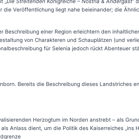
t „
Die Streitenden Königreiche – Nostria & Andergast
“ 
ur die Veröffentlichung liegt nahe beieinander; die Ähn
 Beschreibung einer Region erleichtern den inhaltliche
sgestaltung von Charakteren und Schauplätzen (und verli
nalbeschreibung für Selenia jedoch rückt Abenteuer stär
inborn. Bereits die Beschreibung dieses Landstriches e
ivalisierenden Herzogtum im Norden anstrebt – als Gru
ls Anlass dient, um die Politik des Kaiserreiches „ins
ordgrenze