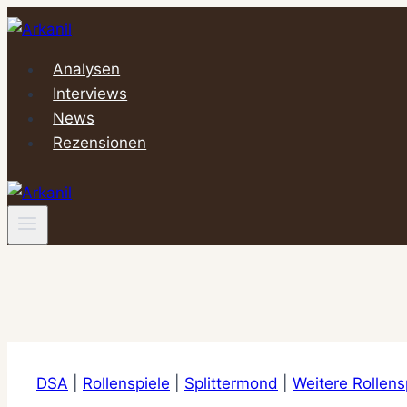
Zum
Inhalt
springen
Analysen
Interviews
News
Rezensionen
DSA
|
Rollenspiele
|
Splittermond
|
Weitere Rollens