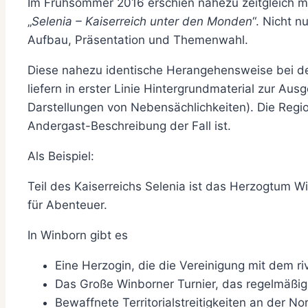
Im Frühsommer 2016 erschien nahezu zeitgleich mi
„
Selenia – Kaiserreich unter den Monden
“. Nicht n
Aufbau, Präsentation und Themenwahl.
Diese nahezu identische Herangehensweise bei der
liefern in erster Linie Hintergrundmaterial zur Au
Darstellungen von Nebensächlichkeiten). Die Regio
Andergast-Beschreibung der Fall ist.
Als Beispiel:
Teil des Kaiserreichs Selenia ist das Herzogtum W
für Abenteuer.
In Winborn gibt es
Eine Herzogin, die die Vereinigung mit dem r
Das Große Winborner Turnier, das regelmäßig a
Bewaffnete Territorialstreitigkeiten an der N