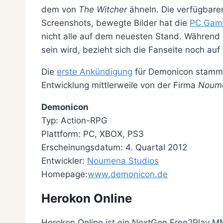
dem von
The Witcher
ähneln. Die verfügbaren
Screenshots, bewegte Bilder hat die
PC Gam
nicht alle auf dem neuesten Stand. Während
sein wird, bezieht sich die Fanseite noch a
Die
erste Ankündigung
für Demonicon stammt 
Entwicklung mittlerweile von der Firma
Noum
Demonicon
Typ: Action-RPG
Plattform: PC, XBOX, PS3
Erscheinungsdatum: 4. Quartal 2012
Entwickler:
Noumena Studios
Homepage:
www.demonicon.de
Herokon Online
Herokon Online ist ein NextGen Free2Play MM