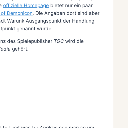
ie
offizielle Homepage
bietet nur ein paar
 of Demonicon
. Die Angaben dort sind aber
Stadt Warunk Ausgangspunkt der Handlung
artpunkt genannt wurde.
nz des Spielepublisher
TGC
wird die
Media
gehört.
 toll, mit was für Anglizismen man so um