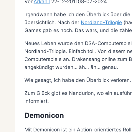
Von
Arkanil
22-12-2011
08-07-2024
Irgendwann habe ich den Überblick über die
übersichtlich. Nach der
Nordland-Trilogie
(hac
Games gab es noch. Das wars, und die zählen 
Neues Leben wurde den DSA-Computerspielen 
Nordland-Trilogie. Einfach toll. Von diesem 
Computerspiele an. Drakensang online zum Be
angekündigt wurden… äh… äh… genau.
Wie gesagt, ich habe den Überblick verloren.
Zum Glück gibt es Nandurion, wo ein ausführ
informiert.
Demonicon
Mit Demonicon ist ein Action-orientiertes Rol