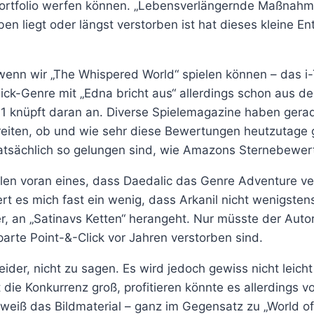
 Portfolio werfen können. „Lebensverlängernde Maßnahme
en liegt oder längst verstorben ist hat dieses kleine 
, wenn wir „The Whispered World“ spielen können – das 
ick-Genre mit „Edna bricht aus“ allerdings schon aus de
1 knüpft daran an. Diverse Spielemagazine haben gera
treiten, ob und wie sehr diese Bewertungen heutzutage 
l tatsächlich so gelungen sind, wie Amazons Sternebew
llen voran eines, dass Daedalic das Genre Adventure ve
rt es mich fast ein wenig, dass Arkanil nicht wenigsten
er, an „Satinavs Ketten“ herangeht. Nur müsste der Au
rte Point-&-Click vor Jahren verstorben sind.
leider, nicht zu sagen. Es wird jedoch gewiss nicht lei
die Konkurrenz groß, profitieren könnte es allerdings 
 weiß das Bildmaterial – ganz im Gegensatz zu „World of