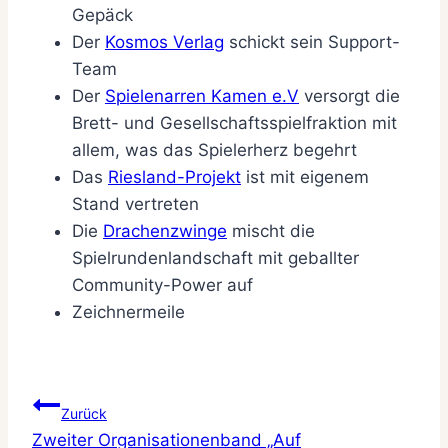
Gepäck
Der
Kosmos Verlag
schickt sein Support-
Team
Der
Spielenarren Kamen e.V
versorgt die
Brett- und Gesellschaftsspielfraktion mit
allem, was das Spielerherz begehrt
Das
Riesland-Projekt
ist mit eigenem
Stand vertreten
Die
Drachenzwinge
mischt die
Spielrundenlandschaft mit geballter
Community-Power auf
Zeichnermeile
Beitragsnavigation
Zurück
Zweiter Organisationenband „Auf