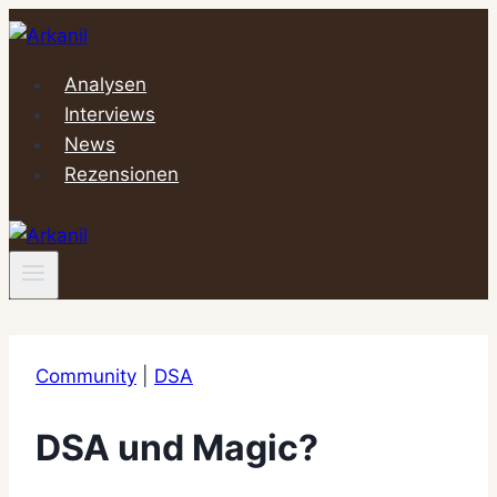
Zum
Inhalt
springen
Analysen
Interviews
News
Rezensionen
Community
|
DSA
DSA und Magic?