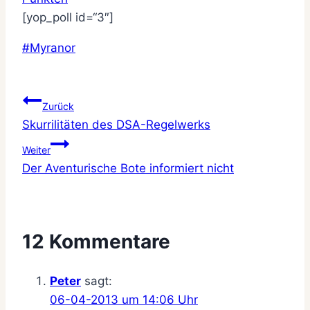
[yop_poll id=“3″]
Schlagworte:
#
Myranor
Beitragsnavigation
Zurück
Skurrilitäten des DSA-Regelwerks
Weiter
Der Aventurische Bote informiert nicht
12 Kommentare
Peter
sagt:
06-04-2013 um 14:06 Uhr