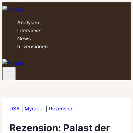
Zum
Inhalt
springen
Analysen
Interviews
News
Rezensionen
DSA
|
Myranor
|
Rezension
Rezension: Palast der