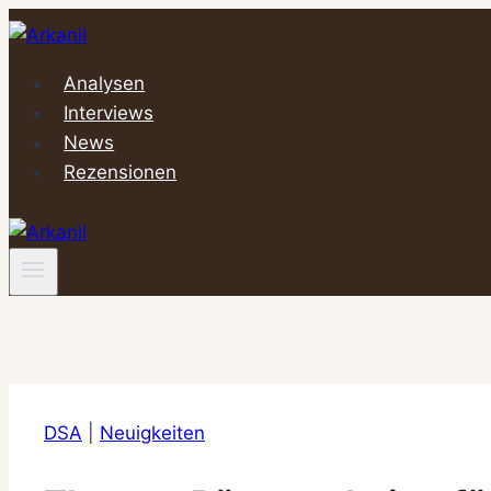
Zum
Inhalt
springen
Analysen
Interviews
News
Rezensionen
DSA
|
Neuigkeiten