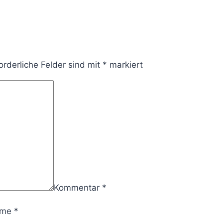
orderliche Felder sind mit
*
markiert
Kommentar
*
ame
*