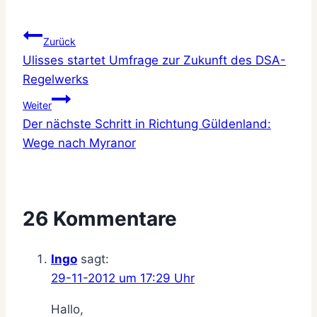
Beitragsnavigation
Zurück
Ulisses startet Umfrage zur Zukunft des DSA-
Regelwerks
Weiter
Der nächste Schritt in Richtung Güldenland:
Wege nach Myranor
26 Kommentare
Ingo
sagt:
29-11-2012 um 17:29 Uhr
Hallo,