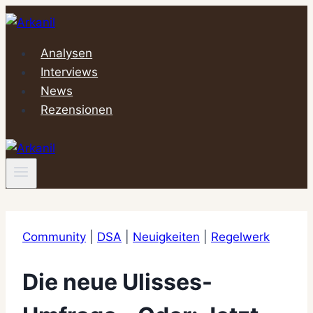
Zum
Inhalt
springen
Analysen
Interviews
News
Rezensionen
Community
|
DSA
|
Neuigkeiten
|
Regelwerk
Die neue Ulisses-