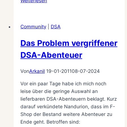
Weiterlesen
an
der
Navi-
Community
|
DSA
Leiste
Das Problem vergriffener
DSA-Abenteuer
Von
Arkanil
19-01-2011
08-07-2024
Vor ein paar Tage habe ich mich noch
leise über die geringe Auswahl an
lieferbaren DSA-Abenteuern beklagt. Kurz
darauf verkündete Nandurion, dass im F-
Shop der Bestand weitere Abenteuer zu
Ende geht. Betroffen sind: