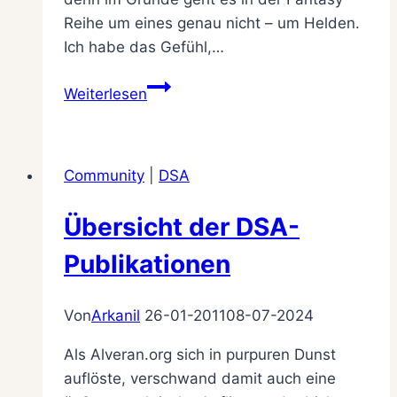
Reihe um eines genau nicht – um Helden.
Ich habe das Gefühl,…
Heldenalltag
Weiterlesen
–
oder
nicht?
Community
|
DSA
Übersicht der DSA-
Publikationen
Von
Arkanil
26-01-2011
08-07-2024
Als Alveran.org sich in purpuren Dunst
auflöste, verschwand damit auch eine