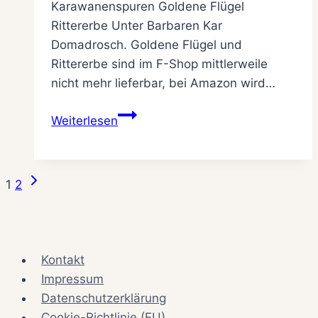
Karawanenspuren Goldene Flügel
Rittererbe Unter Barbaren Kar
Domadrosch. Goldene Flügel und
Rittererbe sind im F-Shop mittlerweile
nicht mehr lieferbar, bei Amazon wird…
Das
Weiterlesen
Problem
vergriffener
DSA-
Nächste
Seitennavigation
1
2
Abenteuer
Seite
Kontakt
Impressum
Datenschutzerklärung
Cookie-Richtlinie (EU)