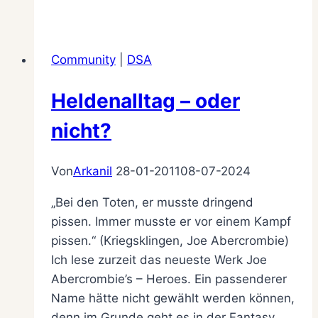
Welt
der
DSA-
Community
|
DSA
Romane
Heldenalltag – oder
nicht?
Von
Arkanil
28-01-2011
08-07-2024
„Bei den Toten, er musste dringend
pissen. Immer musste er vor einem Kampf
pissen.“ (Kriegsklingen, Joe Abercrombie)
Ich lese zurzeit das neueste Werk Joe
Abercrombie’s – Heroes. Ein passenderer
Name hätte nicht gewählt werden können,
denn im Grunde geht es in der Fantasy