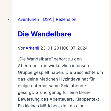
mehr
(Un-)Ordnung
im
Aventurien
|
DSA
|
Rezension
Regal
Die Wandelbare
Von
Arkanil
23-01-2011
08-07-2024
„Die Wandelbare“ gehört zu den
Abenteuer, die wir kürzlich in unserer
Gruppe gespielt haben. Die Geschichte um
das kleine Mädchen Hyzindaya hat für
einige unterhaltsame Spielabende
gesorgt. Grund genug für eine kleine
Bewertung des Abenteuers. Klappentext
Ein kleines Mädchen, das an einer