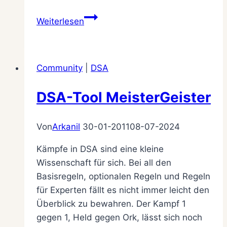
Hinter
Weiterlesen
dem
Schleier
–
Community
|
DSA
Aranien-
Kampagne
DSA-Tool MeisterGeister
Von
Arkanil
30-01-2011
08-07-2024
Kämpfe in DSA sind eine kleine
Wissenschaft für sich. Bei all den
Basisregeln, optionalen Regeln und Regeln
für Experten fällt es nicht immer leicht den
Überblick zu bewahren. Der Kampf 1
gegen 1, Held gegen Ork, lässt sich noch